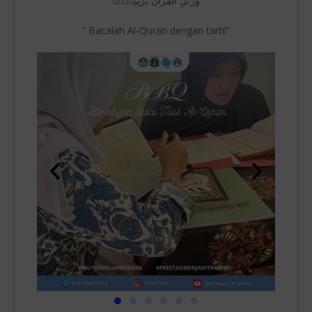
وَرَتِّلِ الْقُرْاٰنَ تَرْتِيْلًاۗ
” Bacalah Al-Quran dengan tartil”