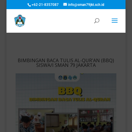
+62-21-8357087
info@sman79jkt.sch.id
BIMBINGAN BACA TULIS AL-QUR'AN (BBQ)
SISWA/I SMAN 79 JAKARTA