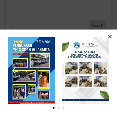
Recent Posts
Kegiatan Bersinergi Bersama Satpol PP
Monitoring MPLS Tahun 2026 di SMAN 79 Jakarta
Pembukaan MPLS Tahun 2026 di SMAN 79 Jakarta
Informasi Jadwal Perpindahan Peserta Didik Semester
Genap Tahun 2026
Seleksi Penerimaan Murid Baru (SPMB) Tahun Ajaran
2026/2027
Recent Comments