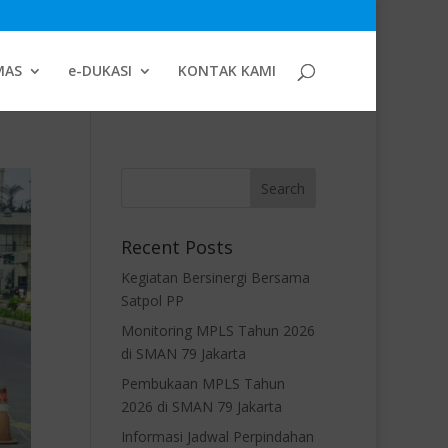
MAS
e-DUKASI
KONTAK KAMI
Recent Posts
Kegiatan Bersinergi Bersama
Satpol PP
Monitoring MPLS Tahun 2026
di SMAN 79 Jakarta
Pembukaan MPLS Tahun
2026 di SMAN 79 Jakarta
Informasi Jadwal Perpindahan