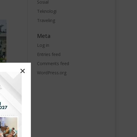
Sosial
Teknologi
Traveling
Meta
Log in
Entries feed
Comments feed
WordPress.org