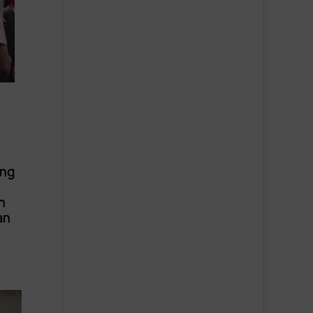
h
ing
n
an