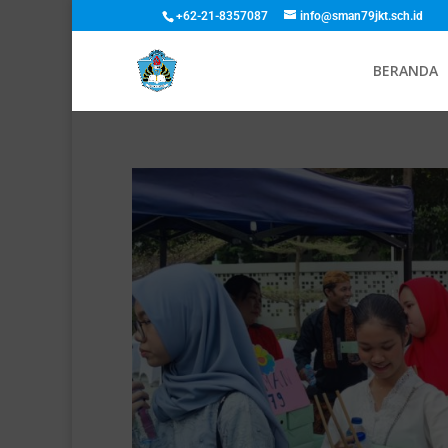
+62-21-8357087
info@sman79jkt.sch.id
BERANDA